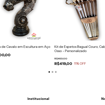
 de Cavalo em Escultura em Aço
Kit de Espetos Bagual Couro, Ca
Osso - Personalizado
00,00
R$469,00
R$419,00
11
% OFF
Institucional
No