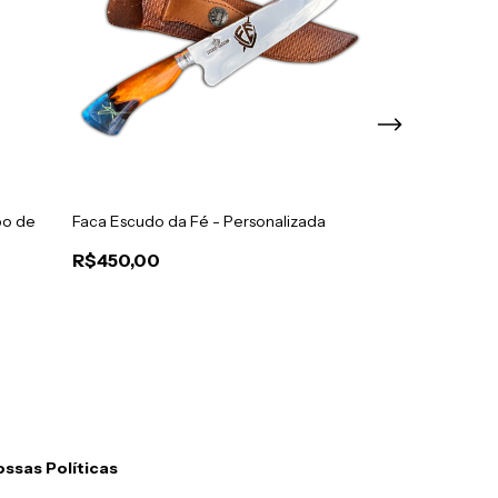
bo de
Faca Escudo da Fé - Personalizada
Tábua Esculpida
Padrão P/ Chur
R$450,00
R$550,00
R$499,00
9
ssas Políticas