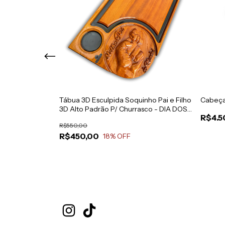
ir, Com Mini
Tábua 3D Esculpida Soquinho Pai e Filho
Cabeça
3D Alto Padrão P/ Churrasco - DIA DOS
R$4.5
PAIS
R$550,00
R$450,00
18
% OFF